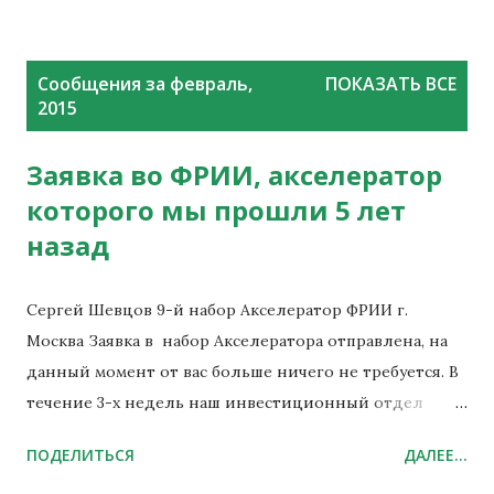
С
Сообщения за февраль,
ПОКАЗАТЬ ВСЕ
о
2015
о
б
Заявка во ФРИИ, акселератор
щ
которого мы прошли 5 лет
е
назад
н
и
я
Сергей Шевцов 9-й набор Акселератор ФРИИ г.
Москва Заявка в набор Акселератора отправлена, на
данный момент от вас больше ничего не требуется. В
течение 3-х недель наш инвестиционный отдел
рассмотрит заявку, и вы получите ответ прошел ваш
ПОДЕЛИТЬСЯ
ДАЛЕЕ...
проект 2й этап отбора или нет. Заявка ID вашей